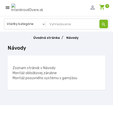
shopping_cart
person_outline
0

search
Úvodná stránka
Návody
Návody
Zoznam stránok v Návody:
Montáž obložkovej zárubne
Montáž posuvného systému s garnýžou