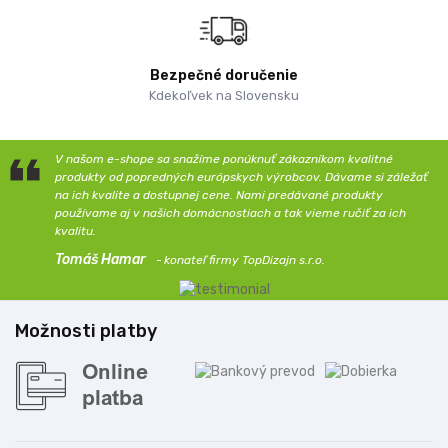
Bezpečné doručenie
Kdekoľvek na Slovensku
V našom e-shope sa snažíme ponúknuť zákazníkom kvalitné
produkty od popredných európskych výrobcov. Dávame si záležať
na ich kvalite a dostupnej cene. Nami predávané produkty
používame aj v našich domácnostiach a tak vieme ručiť za ich
kvalitu.
Tomáš Hamar
konateľ firmy TopDizajn s.r.o.
Možnosti platby